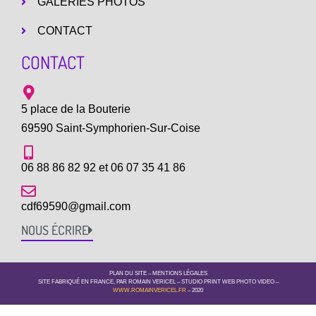
GALERIES PHOTOS
CONTACT
CONTACT
5 place de la Bouterie
69590 Saint-Symphorien-Sur-Coise
06 88 86 82 92 et 06 07 35 41 86
cdf69590@gmail.com
NOUS ÉCRIRE
PLAN DU SITE
–
MENTIONS LÉGALES
SITE FABRIQUÉ EN FRANCE, PAR ROMAIN VERICEL – STUDIO PRINT WEB PHOTO VIDEO –
WWW.ROMAINVERICEL.FR
– 2020